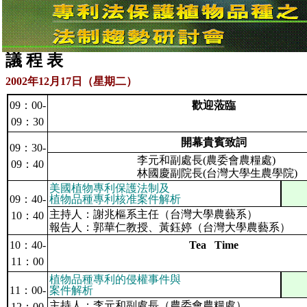
議
程
表
2002
年
12
月
17
日（星期二）
09
：
00-
歡迎蒞臨
09
：
30
開幕貴賓致詞
09
：
30-
李元和副處長
(
農委會農糧處
)
09
：
40
林國慶副院長
(
台灣大學生農學院
)
美國植物專利保護法制及
09
：
40-
植物品種專利核准案件解析
主持人：謝兆樞系主任（台灣大學農藝系）
10
：
40
報告人：郭華仁教授、黃鈺婷（台灣大學農藝系）
10
：
40-
Tea Time
11
：
00
植物品種專利的侵權事件與
11
：
00-
案件解析
主持人：李元和副處長（農委會農糧處）
12
：
00