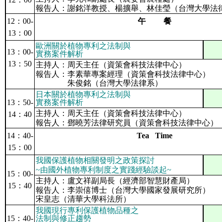
報告人：謝銘洋教授、楊擴舉、林佳瑩（台灣大學法
12
：
00-
午
餐
13
：
00
歐洲關於植物專利之法制與
13
：
00-
實務案件解析
13
：
50
主持人：周天主任（資策會科技法律中心）
報告人：李素華專案經理（資策會科技法律中心）
朱俊銘（台灣大學法律系）
日本關於植物專利之法制與
13
：
50-
實務案件解析
主持人：周天主任（資策會科技法律中心）
14
：
40
報告人：鄧曉芳法律研究員（資策會科技法律中心）
14
：
40-
Tea Time
15
：
00
我國保護植物相關發明之政策探討
~由國外植物專利制度之實踐經驗談起
~
15
：
00-
主持人：盧文祥副局長（經濟部智慧財產局）
15
：
40
報告人：李崇僖博士（台灣大學國家發展研究所）
宋皇志（清華大學科法所）
我國現行專利保護植物品種之
15
：
40-
法制與修正趨勢