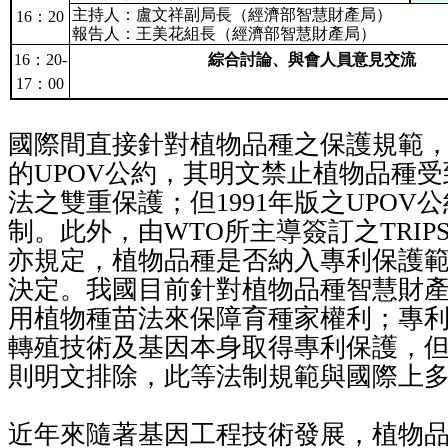
主持人：盧文祥副局長（經濟部智慧財產局）
16
：
20
報告人：王美花組長（經濟部智慧財產局）
16
：
20-
綜合討論、與會人員意見交流
17
：
00
國際間直接針對植物品種之保護規範
的
UPOV
公約，其明文禁止植物品種受
法之雙重保護；但
1991
年版之
UPOV
公
制。此外，由
WTO
所主導簽訂之
TRIP
亦規定，植物品種是否納入專利保護
決定。我國目前針對植物品種智慧財
用植物種苗法來保障育種家權利；專
轉殖技術及基因本身取得專利保護，
則明文排除，此等法制規範與國際上
近年來隨著基因工程技術發展，植物