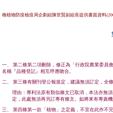
種植物防疫檢疫局企劃組陳世賢副組長提供書面資料
(20
一、 第二條第二項刪除，修正為「行政院農業委員
名稱『品種登記』相互呼應吻合。
二、 第三條有關刊登公報規定，建議無須訂定，全
理由：專利法原有類似條文已取消，本法亦無須
定，此處無須再另訂專有條文。如將來有專責機
三、 第四條第一款「植物」之定義，不宜在此作不