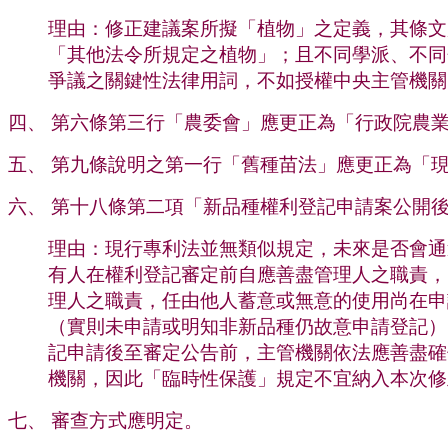
理由：修正建議案所擬「植物」之定義，其條文
「其他法令所規定之植物」；且不同學派、不同
爭議之關鍵性法律用詞，不如授權中央主管機關
四、 第六條第三行「農委會」應更正為「行政院農
五、 第九條說明之第一行「舊種苗法」應更正為「
六、 第十八條第二項「新品種權利登記申請案公開
理由：現行專利法並無類似規定，未來是否會通
有人在權利登記審定前自應善盡管理人之職責，
理人之職責，任由他人蓄意或無意的使用尚在申
（實則未申請或明知非新品種仍故意申請登記）
記申請後至審定公告前，主管機關依法應善盡確
機關，因此「臨時性保護」規定不宜納入本次修
七、 審查方式應明定。