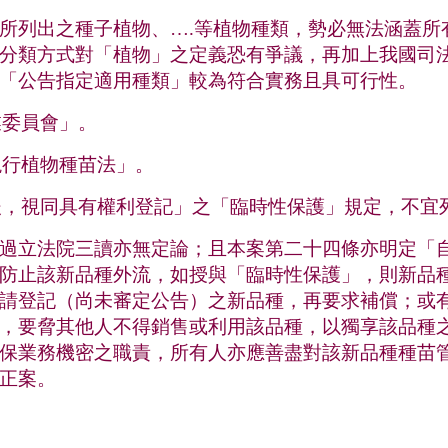
所列出之種子植物、….等植物種類，勢必無法涵蓋所
分類方式對「植物」之定義恐有爭議，再加上我國司
「公告指定適用種類」較為符合實務且具可行性。
業委員會」。
現行植物種苗法」。
後，視同具有權利登記」之「臨時性保護」規定，不宜
過立法院三讀亦無定論；且本案第二十四條亦明定「
防止該新品種外流，如授與「臨時性保護」，則新品
請登記（尚未審定公告）之新品種，再要求補償；或
，要脅其他人不得銷售或利用該品種，以獨享該品種
保業務機密之職責，所有人亦應善盡對該新品種種苗
正案。