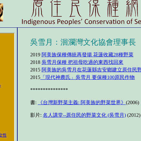
吳雪月：
洄瀾灣文化協會理事長
2019
阿美族保種傳統再發揚 花蓮收藏28種野菜
2018
吳雪月保種 把祖母吃過的東西找回來
2015
阿美族的吳雪月在花蓮縣吉安鄉建立原住民
2015
「現代神農氏」吳雪月 要保種100原民作物
***************
書:
《台灣新野菜主義: 阿美族的野菜世界》
(2006)
影片:
名人講堂--原住民的野菜文化 (吳雪月)
(2012)