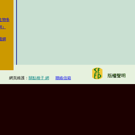
網頁維護：
關
點
種子 網
聯絡信箱