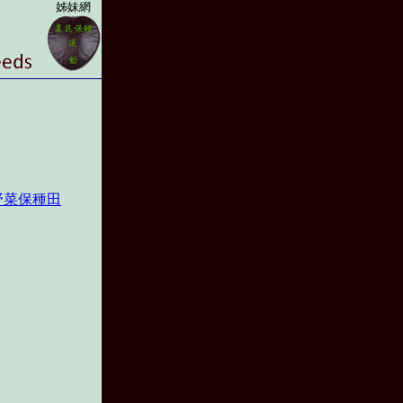
姊妹網
野菜保種田