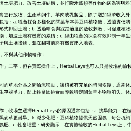
復土壤肥力、改善土壤結構，並打斷禾穀類等作物的病蟲害與雜
會進行放牧，生產草飼牛、羊肉或乳製品，除了增加經濟收入外
包括
：a.
牲畜採食多樣化的闊葉草本與豆科植物後，透過糞便將
形式排回土壤；
b
.
透過
啃食
與踩踏適度的放牧刺激，可促進植物
物，加速土壤有機質的累積；
c.
經由牲畜的採食有效抑制一年生
子與土壤接觸，並在翻耕前將有機質壓入地表。
，不與其他作物輪作：
作」二字，但在實際操作上，
Herbal Leys
也可以只是牧場的輪
同的草地分區之間輪流移動，讓植被有充足的時間恢復，通常休
生存競爭力，防止牲畜因挑食而導致特定闊葉草本物種消失。休
作，牧場主選擇
Herbal Leys
的原因通常包括：a. 抗旱能力：在
黑麥草更耐旱。b. 減少化肥：豆科植物提供天然固氮，每公頃約
氮肥。c. 牲畜增重：研究顯示，在實施輪牧的
Herbal Leys
上，