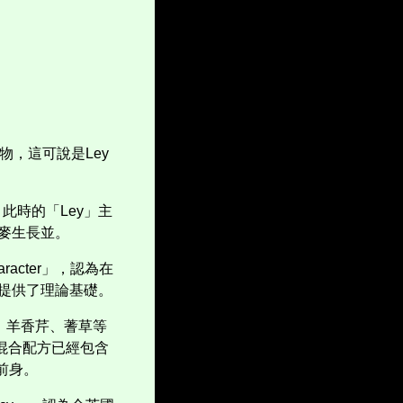
物，這可說是
Ley
此時的「
Ley
」主
麥生長並。
aracter
」，認為在
提供了理論基礎。
、羊香芹、蓍草等
混合配方已經包含
前身。