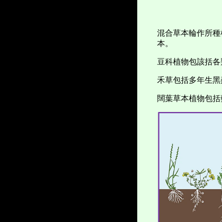
混合草本輪作所種
本。
豆科植物包該括各
禾草包括多年生黑
闊葉草本植物包括