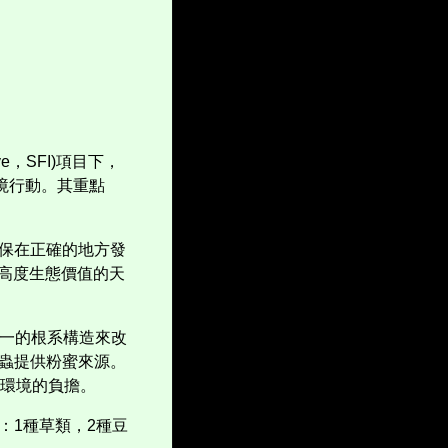
ve
，
SFI)
項目下，
境行動。其重點
保在正確的地方發
高度生態價值的天
一的根系構造來改
蟲提供粉蜜來源。
環境的負擔。
：
1
種草類，
2
種豆