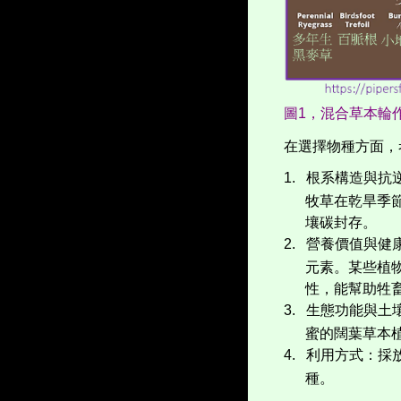
圖1，
混合草本輪
在選擇物種方面，
1.
根系構造與抗
牧草在乾旱季
壤碳封存。
2.
營養價值與健
元素。某些植
性，能幫助牲
3.
生態功能與土
蜜的闊葉草本
4.
利用方式：採
種。