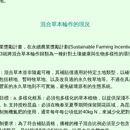
地。
混合草本輪作的現況
業獎勵計畫，在永續農業獎勵計劃
(Sustainable Farming Incenti
3
就將混合草本輪作歸類為一種針對土壤健康與生物多樣性的環
：
混合草本
並非隨處可種，其補貼僅適用於特定土地類型，以確
包括耕地、暫時牧草地、以及改良過的永久牧草地等。不過在具
豐富的永久草地則不可實施，避免破壞原有的生態系統。
目標：
a.
多樣化根系：必須包多樣化的草本植物，以提供深淺不
。
b.
支持授粉昆蟲：必須在晚春至夏季期間保留開花區域，為昆
制無機氮肥的使用，通常每年每公頃低於
40kg N
，來減少化肥對
制要求：為了符合補貼資格，播種的種子混合比例必須至少包含