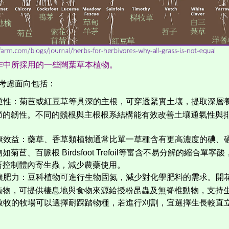
作中所採用的一些闊葉草本植物。
考慮面向包括：
逆性：菊苣或紅豆草
等具深的主根，可穿透緊實土壤，提取深層
節的韌性。不同的鬚根與主根根系結構能有效改善土壤通氣性與
康效益：藥草、香草類植物通常比單一草種含有更高濃度的碘、
物如菊苣、百脈根
Birdsfoot Trefoil
等富含不易分解的縮合單寧酸
畜控制體內寄生蟲，減少農藥使用。
壤肥力：豆科植物可進行生物固氮，減少對化學肥料的需求。開
植物，可提供棲息地與食物來源給授粉昆蟲及無脊椎動物，支持
放牧的牧場可以選擇耐踩踏物種，若進行刈割，宜選擇生長較直