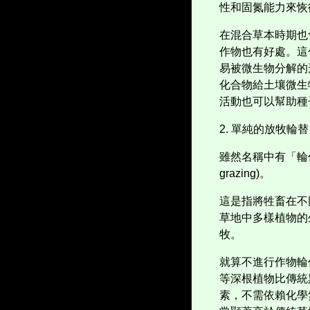
性和固氮能力來恢
在混合草本時期也
作物也有好處。這
易被微生物分解的
化合物給土壤微生
活動也可以幫助種
2.
單純的放牧輪替
雖然名稱中有「輪
grazing)
。
這是指將牲畜在不
草地中多樣植物的
牧。
就算不進行作物輪
等深根植物比傳統
素，不需依賴化學