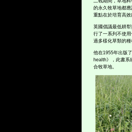
二戰期間，草地科
的永久牧草地都應
重點在於培育高效
英國倡議最低耕犁
行了一系列不使用
過多樣化草類的種
他在
1955
年出版
health
》，此書系
合牧草地。