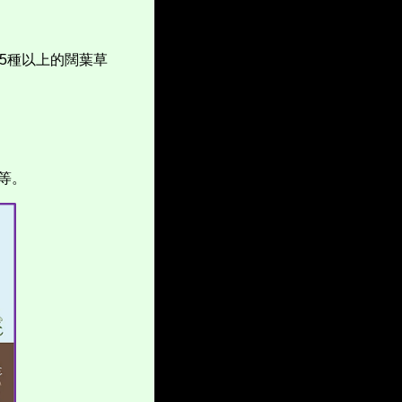
5
種以上的闊葉草
等。