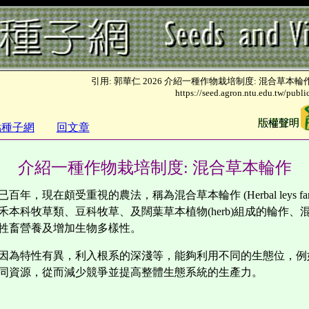
引用: 郭華仁 2026 介紹一種作物栽培制度: 混合草本輪作
https://seed.agron.ntu.edu.tw/publ
點種子網
回文章
介紹一種作物栽培制度:
混合草本輪作
已百年，現在頗受重視的農法，稱為混合草本輪作
(
Herbal leys f
禾本科牧草類、豆科牧草、及闊葉草本植物(herb)組成的輪作、
牲畜營養及增加生物多樣性。
因為特性有異，利入根系的深淺等，能夠利用不同的生態位，例
同資源，從而減少競爭並提高整體生態系統的生產力。