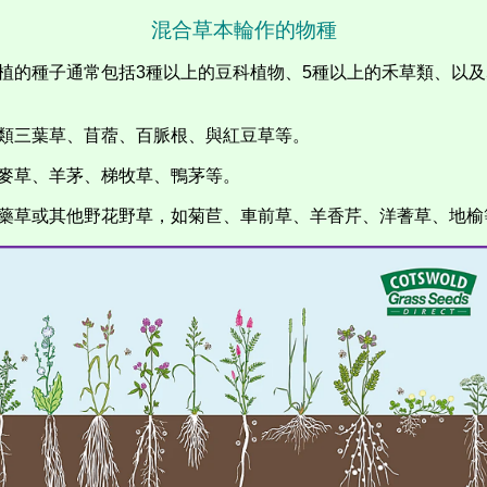
混合草本輪作的物種
植的種子通常包括
3
種以上的豆科植物、
5
種以上的禾草類、以及
類三葉草、苜蓿、百脈根、與紅豆草
等。
麥草、羊茅、梯牧草、鴨茅
等。
藥草或其他野花野草，如菊苣
、車前草、羊香芹、洋蓍草、地榆