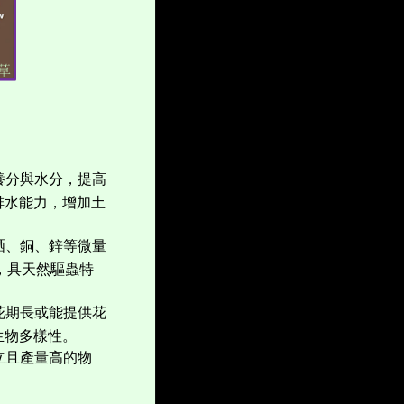
養分與水分，提高
排水能力，增加土
硒、銅、鋅等微量
，具天然驅蟲特
花期長或能提供花
生物多樣性。
立且產量高的物