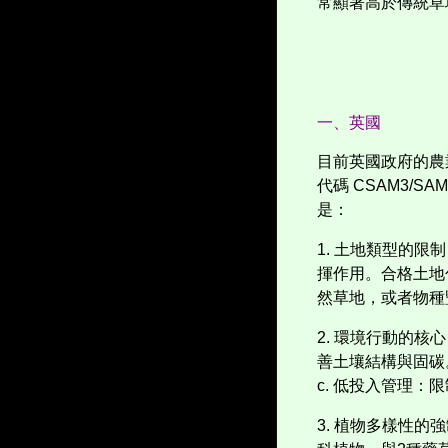
常顯著高於傳統草
一、英國
目前英國政府的農
代碼
CSAM3/SAM
是：
1.
土地類型的限制
揮作用。合格土地
然草地，或者物種
2.
環境行動的核心
善土壤結構與固碳
c.
低投入管理：限
3.
植物多樣性的強