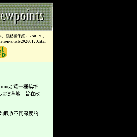
。觀點種子網20260120。
ication/article20260120.html
arming)
這一種栽培
混種牧草地，旨在改
如吸收不同深度的