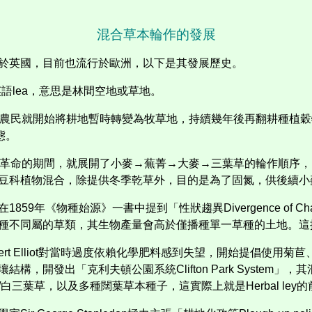
混合草本輪作的發展
於英國，目前也流行於歐洲，以下是其發展歷史。
英語
lea
，意思是林間空地或草地。
農民就開始將耕地暫時轉變為牧草地，持續幾年後再翻耕種植穀
態。
革命的期間，就展開了小麥→蕪菁→大麥→三葉草的輪作順序，
豆科植物混合，除提供冬季乾草外，目的是為了固氮，供後續小
在
1859
年《物種始源》一書中提到「性狀趨異
Divergence of Ch
種不同屬的草類，其生物產量會高於僅播種單一草種的土地。這
rt Elliot
對當時過度依賴化學肥料感到失望，開始提倡使用菊苣
壤結構，開發出「克利夫頓公園系統
Clifton Park System
」，其
/
白三葉草，以及多種闊葉草本種子，這實際上就是
Herbal ley
的