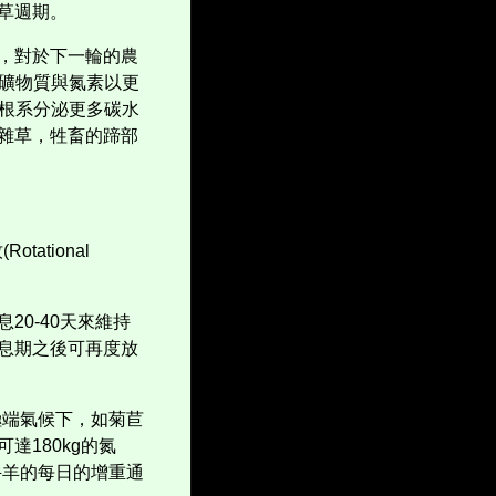
草週期。
，對於下一輪的農
礦物質與氮素以更
根系分泌更多碳水
雜草，牲畜的蹄部
牧
(Rotational
息
20-40
天來維持
息期之後可再度放
極端氣候下，如菊苣
可達
180kg
的氮
牛羊的每日的增重通