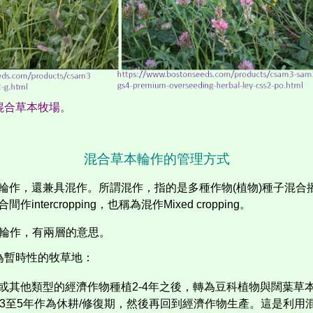
混合草本牧場。
混合草本輪作的管理方式
輪作，還兼具混作。所謂混作，指的是多種作物
(
植物
)
種子混合
合間作
intercropping
，也稱為混作
Mixed cropping
。
輪作，有兩層的意思。
為暫時性的牧草地：
或其他類型的經濟作物種植
2-4
年之後，轉為豆科植物與闊葉草
3
至
5
年作為休耕
/
修復期，然後再回到經濟作物生產。這是利用