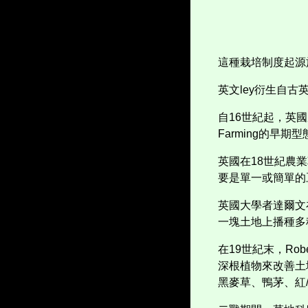
這種栽培制度起源
英文
ley
衍生自古
自
16
世紀起，英國
Farming
的早期型
英國在
18
世紀農業
要是單一或簡單的
英國大學者達爾文
一塊土地上播種多
在
19
世紀末，
Robe
深根植物來改善土
黑麥草、鴨茅、紅