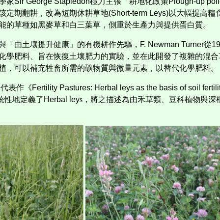
學家
Sir George Stapledon
極力主張「耕地化政策
Plough-up poli
該定期翻耕，改為短期休耕草地
(Short-term Leys)
以大幅提高糧
能的草種如黑麥草和白三葉草，側重於生產力與提供蛋白質。
與「由土壤提升健康」的有機耕作先驅，
F. Newman Turner
從
1
化學肥料、旨在恢復土壤肥力的實驗，並在此開發了複雜的混合
植，可以補充牲畜所需的礦物質與微量元素，以替代化學肥料。
了代表作《
Fertility Pastures: Herbal leys as the basis of soil ferti
統性地定義了
Herbal ley
s，將之描述為由禾草類、豆科植物與深