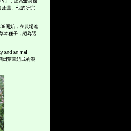
cy
」，認為全英國
食產量。他的研究
939
開始，在農場進
草本種子，認為透
lity and animal
根闊葉草組成的混