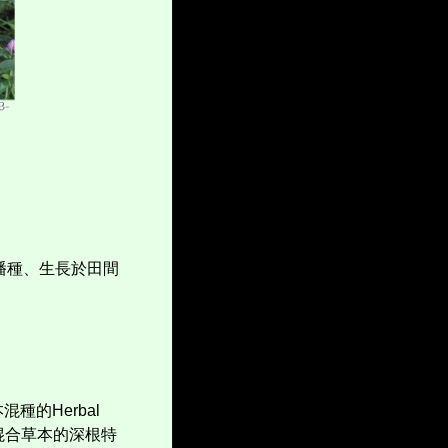
播種、生長於田間
本混種的
Herbal
混合草本的深根特