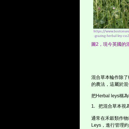
圖2，現今英國的
混合草本輪作
除了
的農法，這屬於混
把
Herbal leys
稱為
1.
把混合草本視
通常在禾穀類作物
Leys
，進行管理約