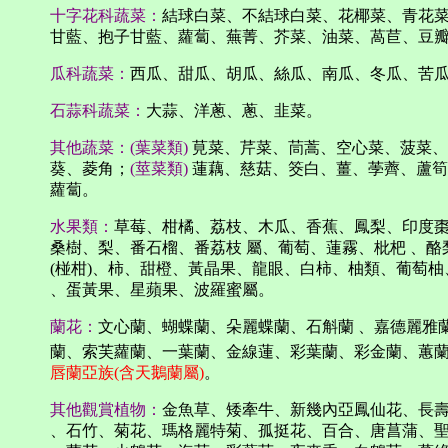
十字花科蔬菜：
結球白菜、
不結球白菜、花椰菜、青花
甘藍、抱子甘藍、蘿蔔、蕪菁、芥菜、油菜、萵苣、豆
瓜科蔬菜：
西瓜、甜瓜、胡瓜、絲瓜、南瓜、冬瓜、苦
石蒜科蔬菜：
大蒜、洋蔥、蔥、韭菜。
其他蔬菜：(葉菜類)
莧菜、芹菜、茼蒿、空心菜、菠菜、
葵、菱角；
(莖菜類)
蓮藕、慈菇、筊白、薑、荸薺、蘆筍
蘿蔔。
水果類：
草莓、柑橘、荔枝、木瓜、香蕉、鳳梨、印度
桑樹、梨、番石榴、番荔枝 屬、葡萄、蓮霧、枇杷 、
酪
(椪柑)、柿、
甜橙、黃晶果、龍眼、白柿、柚類、葡萄柚
、
蛋黃果
、
星蘋果
、
波羅蜜屬
。
蘭花：
文心蘭、蝴蝶蘭、朵麗蝶蘭、石斛蘭 、嘉德麗雅
蘭、索芙蘿蘭、
一葉蘭
、
金線蓮
、
彩葉蘭
、
彩金蘭
、蕙
唇蘭亞族(含天鵝蘭屬)
。
其他觀賞植物：
金魚草、
矮牽牛
、新幾內亞鳳仙花、長
、
石竹
、菊花、
瑪格麗特菊
、孤挺花、百合、唐菖蒲、