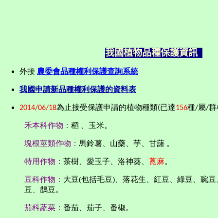
我國植物品種保護資訊
外接
農委會品種權利保護查詢系統
我國申請新品種權利保護的資料表
2014/06/18
為止接受保護
申請的植物種類(已達
156
種/屬/群
禾本科作物：
稻 、玉米
。
塊根莖類作物：
馬鈴薯、
山藥、芋
、甘藷 。
特用作物：
茶樹
、
愛玉子
、
洛神葵
、
蓖麻
。
豆科作物：
大豆(包括毛豆)、落花生、紅豆、綠豆、豌
豆、鵲豆。
茄科蔬菜：
番茄、茄子、番椒。