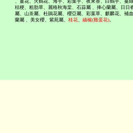
、
薑花
、火鶴花、海芋、彩葉芋、夜來香、白鶴芋、蔓
桔梗、粗肋草、麗格秋海棠、石蒜屬 、
捧心蘭
屬
、
日日
屬、
山茶屬
、
杜鵑花屬
、
櫻亞
屬、彩葉草
、麒麟花
、補血
蘭屬 、美女櫻、
紫苑屬
、
桂花
、
緬槴(雞蛋花)
。