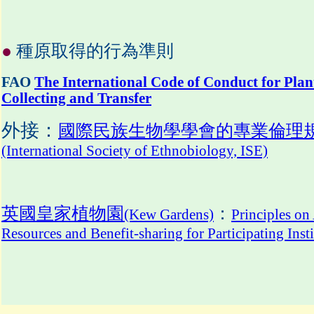
●
種原取得的行為準則
FAO
The International Code of Conduct for Pl
Collecting and Transfer
外接：
國際民族生物學學會的專業倫理
(International Society of Ethnobiology, ISE)
英國皇家植物園
：
(Kew Gardens)
Principles on
Resources and Benefit-sharing for Participating Inst