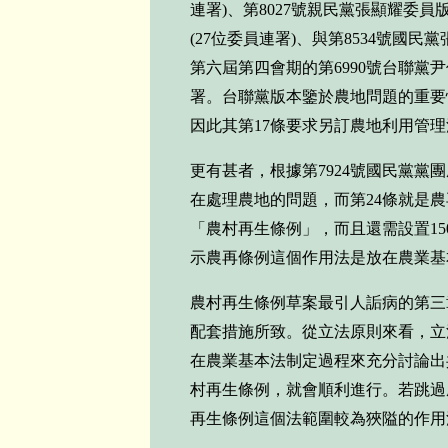
連署
)
、第
8027
號親民黨張顯耀委員
(27
位委員連署
)
、與第
8534
號國民黨
第六屆第四會期的第
6990
號台聯黨尹
署。台聯黨版本鑒於農地問題的重要
因此其第
17
條要求另訂農地利用管理
更有甚者，根據第
7924
號國民黨黨團
在處理農地的問題，而第
24
條就是農
「農村再生條例」，而且還需設置
15
示農再條例這個作用法是放在農業基
農村再生條例草案最引人詬病的第三
配套措施所致。從立法原則來看，立
在農業基本法制定過程來充分討論出
村再生條例，就會順利進行。若跳過
再生條例這個法範圍較為狹隘的作用