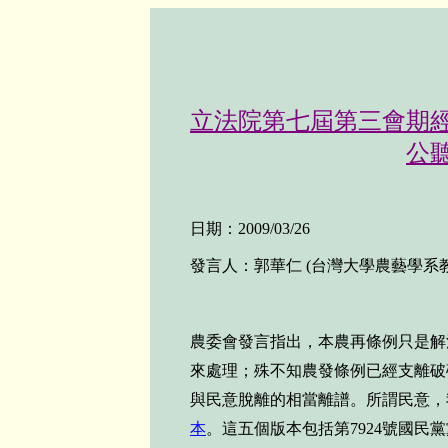
立法院第七屆第三會期
公
日期：
2009/03/26
發言人：郭華仁
(
台灣大學農藝學系
農委會發言指出，本農再條例只是解
來處理；殊不知農發條例已經支離破
與民意脫離的相當離譜。所謂民意，
本
。這五個版本包括第
7924
號國民黨