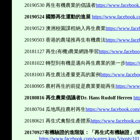
20190530
再生有機農業的倡議者
https://www.faceboo
20190524
國際再生運動的進展
https://www.facebook.
20190523
澳洲校園課程納入再生農業
https://www.fac
20190503
香港的農場推再生有機農法
https://www.fac
20181127
再生
(
有機
)
農業網路學習
https://www.facebo
20181022
轉型到有機是邁向再生農業的第一步
https:
20181003
再生農法產量更高的案例
https://www.faceb
20180905
農村再生的前提是農業要能再生
https://ww
20180816
再生農業倡議者
Dr. Hans Rudolf Herren
ht
20180704
瓜地馬拉農村再生
https://www.facebook.com
20180621
再生式禽類生產體系
https://www.facebook.c
20170927
有機驗證的進階版：「再生式有機驗證」
(
https://www.facebook.com/warren.kuo.5/posts/1