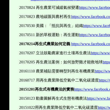
20170824
再生農業可減緩氣候變遷
https://www.faceb
20170823
農地碳匯與農村再生
https://www.facebook.c
20170530
美國：「抵抗與再生」組織
https://www.fac
20170511
新的草根運動：再生運動
https://www.faceb
20170214
再生式農業如何定義
https://www.facebook.c
20170207
立法鼓勵農家進行土壤再生農法
https://ww
20170205
再生農法案例：如何放野雞才能救地球
http
20161110
農業補貼需要轉型到再生有機農業
https://
20160717
用再生農業降低空氣中二氧化碳濃度
https:
20151201
再生式有機農法的實務
https://www.facebook
20150123
動畫圖解再生式生態有機農法
https://www.f
20151022
用再生農業降低空氣中二氧化碳濃度
https:/