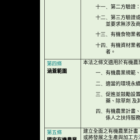
第二方驗證
十一、
第三方驗證
十二、
並要求無涉及
有機食物業
十三、
有機資材業
十四、
者。
本法之條文適用於有機農
第四條
涵蓋範圍
有機農業規範
一、
適當的環境永續
二、
促進並鼓勵設
三、
藥、除草劑 及
有機農業計畫、
四、
係人之扶持服
建立全面之有機農業計畫
第五條
或將發展之生產與加工方
國家有機農業