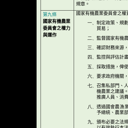
規章。
國家有機農業委員會之權
第九條
國家有機農業
一、
制定政策、規劃
委員會之權力
貿易；
與運作
二、
監督國家有機
三、
確認財務來源
四、
監控與評估計
五、
採取措施，俾
六、
要求政府機關
七、
召集私部門、
機農業之建議
推廣人員、消費
八、
透過國會
農漁
予總統、農業
九、
頒布必要之法
以有效執行本