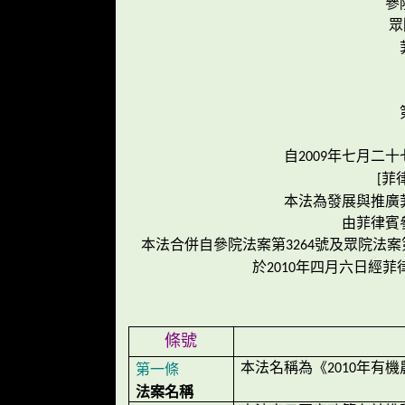
參
眾
自
年七月二十
2009
菲
[
本法為發展與推廣
由菲律賓
本法合併自參院法案第
號及眾院法案
3264
於
年四月六日經菲
2010
條號
本法名稱為《
年有機
2010
第一條
法案名稱