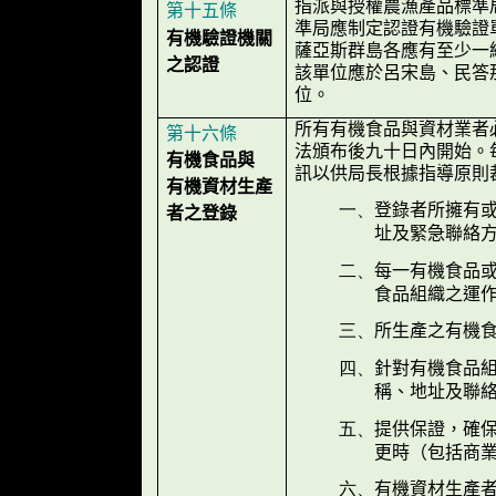
指派與授權農漁產品標準
第十五條
準局應制定認證有機驗證
有機驗證機關
薩亞斯群島各應有至少一
之認證
該單位應於呂宋島、民答
位。
所有有機食品與資材業者
第十六條
法頒布後九十日內開始。
有機食品與
訊以供局長根據指導原則
有機資材生產
登錄者所擁有
一、
者之登錄
址及緊急聯絡
每一有機食品
二、
食品組織之運
所生產之有機
三、
針對有機食品
四、
稱、地址及聯
提供保證，確
五、
更時（包括商
有機資材生產
六、