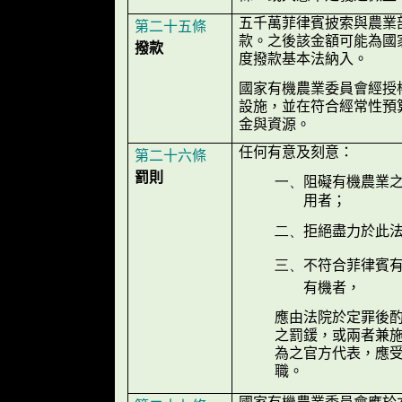
五千萬菲律賓披索與農業
第二十五條
款。之後該金額可能為國
撥款
度撥款基本法納入。
國家有機農業委員會經授
設施，並在符合經常性預
金與資源。
任何有意及刻意：
第二十六條
罰則
阻礙有機農業
一、
用者；
拒絕盡力於此
二、
不符合菲律賓
三、
有機者，
應由法院於定罪後
之罰鍰，或兩者兼
為之官方代表，應
職。