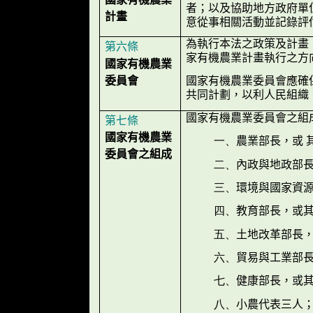
者；以及協助地方政府單
計畫
意從事相關活動並記錄評
為執行本法之政策及計畫
第六條
家有機農業計畫執行之方
國家有機農業
委員會
國家有機農業委員會應確
共同計劃，以利人民組織
國家有機農業委員會之組
第七條
國家有機農業
一、
農業部長，或 
委員會之組成
二、
內政與地政部
三、
環境與國家資
四、
教育部長，或
五、
土地改革部長
六、
貿易與工業部
七、
健康部長，或
八、
小農代表三人