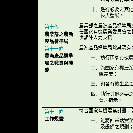
十、
進行必要之其
長與發展。
農業部之農漁產品標準局
第十條
任國家有機農業委員會之
農業部之農漁
供額外人力支援。
產品標準局
農漁產品標準局除其現有
第十一條
農漁產品標準
行國家有機
一、
執
局之職責與機
為國家有機農
二、
能
機農業
；
與各有機生產
三、
執行其他必要
四、
會之指示。
符合國家有機農業計畫，
第十二條
工作規畫
能將計畫落實
一、
及設備之規劃