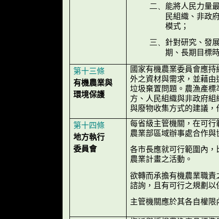
能將人民力量
二、
民組織、非政
模式；
針對研究、發
三、
期、長期目標
國家有機農業委員會應持
第十三條
外之資材與需求，並藉由
有機農業與
垃圾棄置問題。農漁產標
環境保護
方、人民組織與非政府組
與廢物收集方式的建議，
每省級主管機關，在可行
第十四條
農業部區域辦事處合作與
地方執行
委員會
各市長應就可行範圍內，
農業計畫之活動。
欲轉而承擔有機農業職責
諮詢，且有可行之規劃以
主管機關應於其各自權限