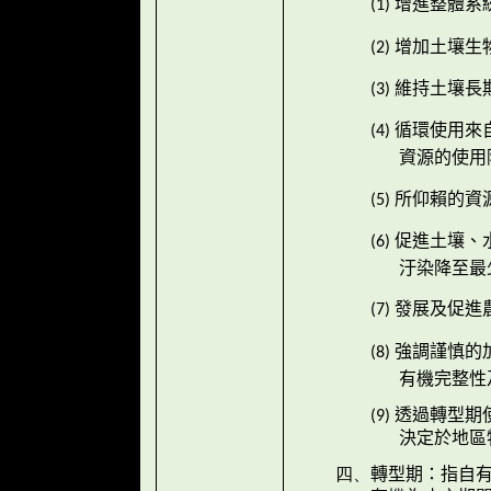
增進整體系
(1)
增加土壤生
(2)
維持土壤長
(3)
循環使用來
(4)
資源的使用
所仰賴的資
(5)
促進土壤、
(6)
汙染降至最
發展及促進
(7)
強調謹慎的
(8)
有機完整性
透過轉型期
(9)
決定於地區
轉型期：指自
四、