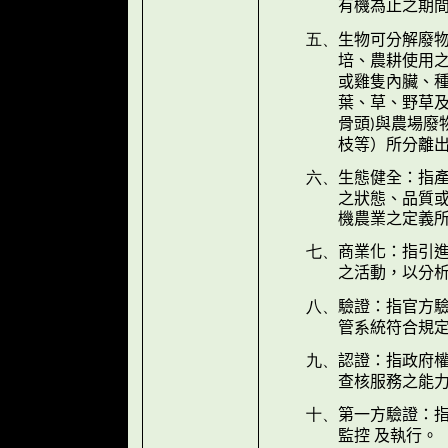
有機為止之期
生物可分解廢
五、
培、農耕使用
或雞隻內臟、
葉、草、野草
骨頭
與農場廢
)
枝等）所分離
生態健全：指
六、
之狀態、品質
機農業之定義
商業化：指引進
七、
之活動，以分
驗證：指官方
八、
管系統符合規
認證：指政府
九、
查核服務之能
第一方驗證：
十、
監控 及執行。