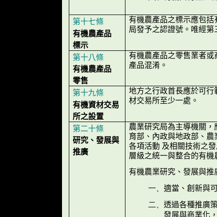
有機農產品之標示應包括
第十七條
局發予之認證號。唯經第
有機農產品
標示
有機農產品之零售業者或
第十八條
產品混淆。
有機農產品
零售
地方之行政首長應於可行
第十九條
材交易所至少一處。
有機資材交易
所之設置
農業研究局為主導機關，
第二十條
育部、內政與地政部、農
研究、發展與
各項活動 及相關技術之
推廣
層級之統一與整合的有機
有機農業研究、發展與推
適當、創新與可
一、
透過各種推廣
二、
發展與商業化，