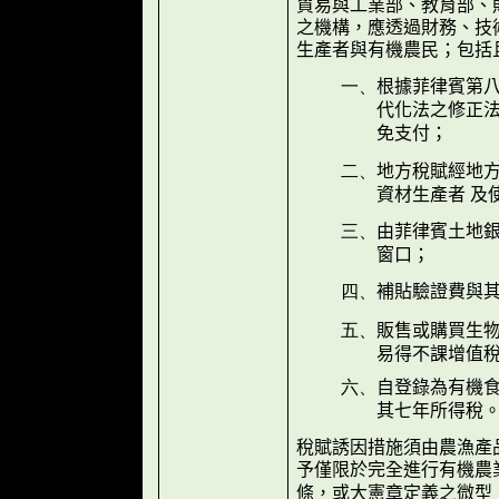
貿易與工業部、教育部、
之機構，應透過財務、技
生產者與有機農民；包括
根據菲律賓第
一、
代化法之修正
免支付；
地方稅賦經地
二、
資材生產者 及
由菲律賓土地銀
三、
窗口；
補貼驗證費與
四、
販售或購買生
五、
易得不課增值
自登錄為有機
六、
其七年所得稅
稅賦誘因措施須由農漁產
予僅限於完全進行有機農
條，或大憲章定義之微型