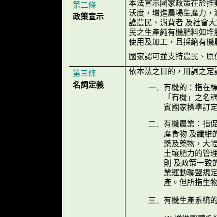
本法宣示國家政策在於推
第二條
沃度，增進農場生產力，
政策宣示
護農民、消費者 及社會
民之生產純有機肥料如堆
使用及加工，且採納有機
國家認可並支持農民、原
依本法之目的，用詞之定
第三條
名詞定義
有機的：指在
一、
「有機」之名
賓國家標準訂
有機農業：指
二、
產食物 及纖維
藥及藥物，大
土壤肥力的管
則 及政策一致
業運動聯盟規
產。但所指生
有機生產系統
三、