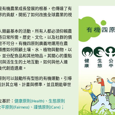
是有機農業成長發展的根基，也傳達了有
界的貢獻，開拓了如何改進全球農業的視
人類最基本的活動，所有人都必須仰賴農
持日常所需。歷史、文化，以及社群的價
密不可分。有機四原則廣義地運用在農
類應如何照顧土壤、水、植物與動物，以
，並分配食品和其他物品。其關心的重點
何與活生生的土地互動，如何與他人連
後代創造遺產。
原則可以鼓勵所有型態的有機運動，引導
展設計其立場、計畫與標準，並且期能舉世
立基於：
健康原則(Health)、生態原則
、公平原則(Fairness)、謹慎原則(Care)；