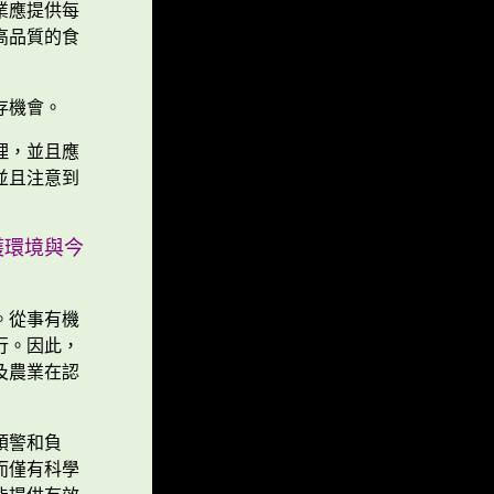
業應提供每
高品質的食
存機會。
理，並且應
並且注意到
護環境與今
。從事有機
行。因此，
及農業在認
預警和負
而僅有科學