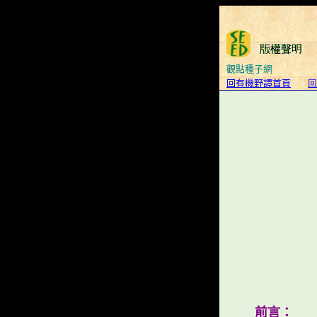
觀點種子網
回有機野譚首頁
回
前言：