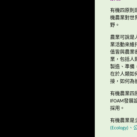
有機四原則
機農業對世
野。
農業可說是
業活動來維
值皆與農業
業，包括人
製造、準備
在於人類如
接，如何為
有機農業四
IFOAM發
採用。
有機農業是
(Ecology)