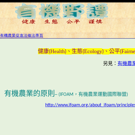
有機農業促進法修法專頁
健康
Health
生態
Ecology
公平
Fairne
(
)、
(
)、
(
另見：
有機農
有機農業的原則
─ (IFOAM，有機農業運動國際聯盟)
http://www.ifoam.org/about_ifoam/principle