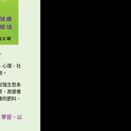
。
、心理、社
徵。
加強生態系
質、高營養
康的肥料、
、學習、以