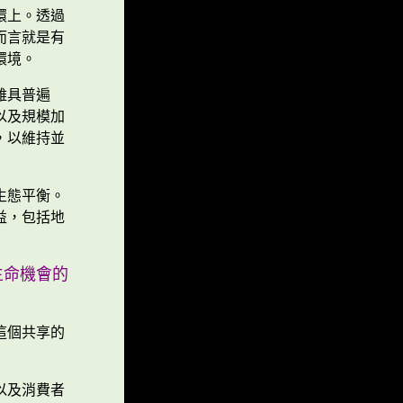
環上。透過
而言就是有
環境。
雖具普遍
以及規模加
，以維持並
生態平衡。
益，包括地
生命機會的
這個共享的
以及消費者