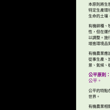
本原則將生
特定生產環
生命的土壤
有機耕種、
性，但在運
以調整。施
增進環境品
有機農業應
從事生產、
景、氣候、
公平原則
公平。
公平的特點
世界。
有機農業相