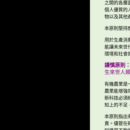
之間的各層
個人優質的
物以及其他
本原則堅持
用於生產消
能讓未來世
環境和社會
謹慎原則
生來世人
有機農業是
農業能增強
新科技必須
知上的不足
本原則指出
責。儘管在