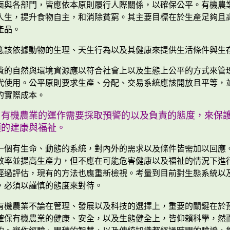
面與各部門，皆應依本原則履行人際關係，以確保公平。有機農
人生，提升食物自主，和消除貧窮。其主要目標在於生產足夠且
產品。
應該依據動物的生理、天生行為以及其健康來提供生活條件與生
費的自然與環境資源應以符合社會上以及生態上公平的方式來管
代使用。公平原則要求生產、分配、交易系統應該開放且平等，
的實際成本。
：
有機農業的運作需要採取預警的以及負責的態度，來保
類的建康與福祉。
一個有生命、動態的系統，對內外的需求以及條件皆需加以回應
效率並提高生產力，但不應在可能危害健康以及福祉的情況下進
經過評估，現有的方法也應重新檢視。考量到目前對生態系統以
，必須以謹慎的態度來對待。
有機農業不論在管理、發展以及科技的選擇上，重要的關鍵在於
確保有機農業的健康、安全，以及生態健全上，皆仰賴科學，然