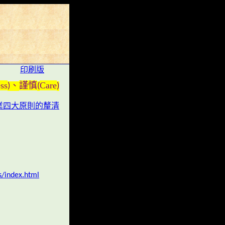
印刷版
ss
謹慎
Care
)、
(
)
業四大原則的釐清
s/index.html