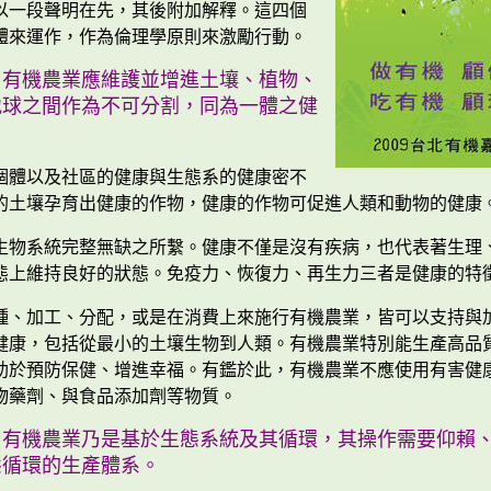
以一段聲明在先，其後附加解釋。這四個
體來運作，作為倫理學原則來激勵行動。
：
有機農業應維護並增進土壤、植物、
地球之間作為不可分割，同為一體之健
個體以及社區的健康與生態系的健康密不
的土壤孕育出健康的作物，健康的作物可促進人類和動物的健康
生物系統完整無缺之所繫。健康不僅是沒有疾病，也代表著生理
態上維持良好的狀態。免疫力、恢復力、再生力三者是健康的特
種、加工、分配，或是在消費上來施行有機農業，皆可以支持與
健康，包括從最小的土壤生物到人類。有機農業特別能生產高品
助於預防保健、增進幸福。有鑑於此，有機農業不應使用有害健
物藥劑、與食品添加劑等物質。
：
有機農業乃是基於生態系統及其循環，其操作需要仰賴
態循環的生產體系。