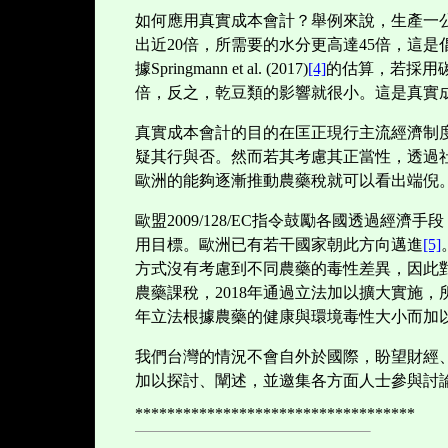
如何應用真實成本會計？舉例來說，生產一
出近
20
倍，所需要的水分更高達
45
倍，這是
據
Springmann et al. (2017)
[4]
的估算，若採用
倍，反之，乾豆類的影響就很小。這是真實
真實成本會計的目的在匡正現行主流經濟制
疑其行與否。然而若其考慮其正當性，透過
歐洲的能夠逐漸推動農藥稅就可以看出端倪
歐盟
2009/128/EC
指令鼓勵各國透過經濟手段
用目標。歐洲已有若干國家朝此方向邁進
[5]
方式沒有考慮到不同農藥的毒性差異，因此對
農藥課稅，
2018
年通過立法加以擴大實施，
年立法根據農藥的健康與環境毒性大小而加
我們台灣的情況不會自外於國際，盼望財經
加以探討、闡述，並邀集各方面人士參與討
***********************************