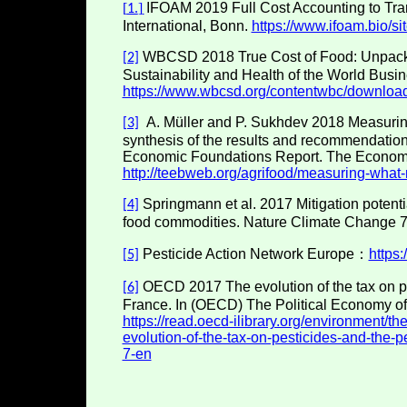
[
]
IFOAM
2019 Full Cost Accounting to Tr
1.
International, Bonn.
https://www.ifoam.bio/sit
WBCSD 2018 True Cost of Food: Unpackin
[2]
Sustainability and Health of the World Bus
https://www.wbcsd.org/contentwbc/downloa
A. Müller and P. Sukhdev 2018 Measuring
[3]
synthesis of the results and recommendation
Economic Foundations Report. The Economi
http://teebweb.org/agrifood/measuring-what-
Springmann et al. 2017 Mitigation potenti
[4]
food commodities. Nature Climate Change 
Pesticide Action Network Europe
：
https
[5]
OECD 2017 The evolution of the tax on pes
[6]
France. In (OECD) The Political Economy of
https://read.oecd-ilibrary.org/environment/th
evolution-of-the-tax-on-pesticides-and-the-
7-en