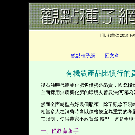
引用: 郭華仁 201
觀點種子網
回文章
有機農產品比慣行的
後石油時代農藥化肥售價勢必昂貴，國際糧
全面採用無農藥化肥的環境友善農法
(
可稱為
然而全面轉型有好幾個瓶頸，除了觀念不易
相當多人在消費時會以價格便宜為重要的考
其限制，使得農家不敢貿然 轉型。這是全
一、從教育著手