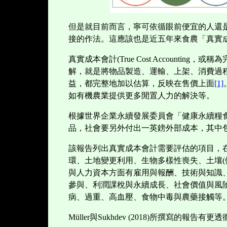
但是就目前而言，寧可依循眼前便宜的人還
接的作法。這應該也是近五年來食農「真實
真實成本會計(True Cost Accounting，或稱
解，就是將物品製造、運輸、上架、消費過
益，都完整地加以估算，反映在售價上面
[1]
如有機農業提供更多閒置人力的解決等。
根據世界企業永續發展委員會「健康永續糧
品，社會要另外付出一英鎊外部成本，其中
該報告列出真實成本會計需要評估的項目，
環、土地變更利用、生物多樣性喪失、土壤
(
與人力資本方面有雇用與報酬、技術與知識
參與、利潤課稅與永續成長、社會價值與風
病、過重、高血壓、食物中毒與農藥接觸等
Müller
與
Sukhdev (2018)
所撰寫的報告有更透