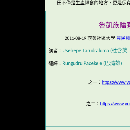
田不僅是生產糧食的地方，更是保
魯凱族隘
2011-08-19 旗美社區大學
農民
杜含笑
講者：
Uselrepe Tarudraluma (
巴清雄
翻譯：
Rungudru Pacekele (
)
之一：
https://www.
之二：
https://www.