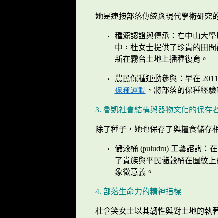
她是連接部落傳統與現代學術研究
種源認證與傳承：在中山大學
中，杜女士提供了珍貴的田間
新在霧台土地上播種復育。
農民保種運動參與：早在
201
保種運動
，將部落的保種經驗
3.
魯凱社會結構與器物文化的保存
除了種子，她也保存了與糧食儲存
儲穀桶
(puludru)
工藝諮詢：在
了貴族與平民儲穀桶在圖紋上
象徵意義。
4.
部落生命力的精神指標
杜含笑女士以其韌性與對土地的執