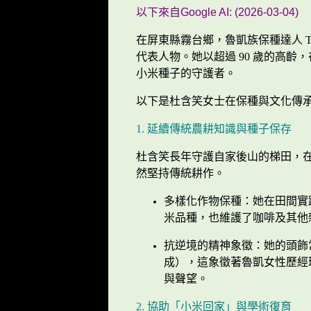
以下來自Google AI: (2026-03-04)
在屏東縣霧台鄉，魯凱族保種達人
T
代表人物。她以超過
90
歲的高齡，
小米種子的守護者。
以下是杜含笑女士在保種與文化傳
1.
延續傳統農耕知識與種子保存
杜含笑長年守護自家後山的梯田，
然堅持傳統耕作。
多樣化作物保種：她在田間實
米品種，也維護了咖啡及其他
抗逆境的精神象徵：她的頭飾
成），這象徵著魯凱女性歷經
與聲望。
2.
協助「小米回家」與學術復育