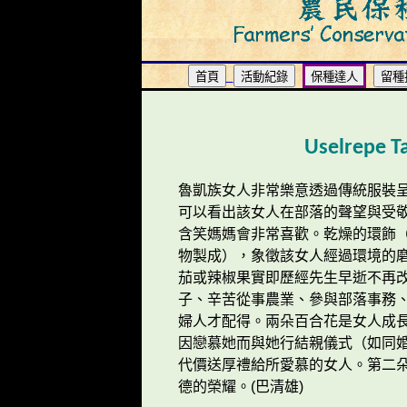
Uselrepe 
魯凱族女人非常樂意透過傳統服裝
可以看出該女人在部落的聲望與受
含笑媽媽會非常喜歡。乾燥的環飾
物製成），象徵該女人經過環境的
茄或辣椒果實即歷經先生早逝不再
子、辛苦從事農業、參與部落事務、
婦人才配得。兩朵百合花是女人成
因戀慕她而與她行結親儀式（如同
代價送厚禮給所愛慕的女人。第二
德的榮耀。(巴清雄)