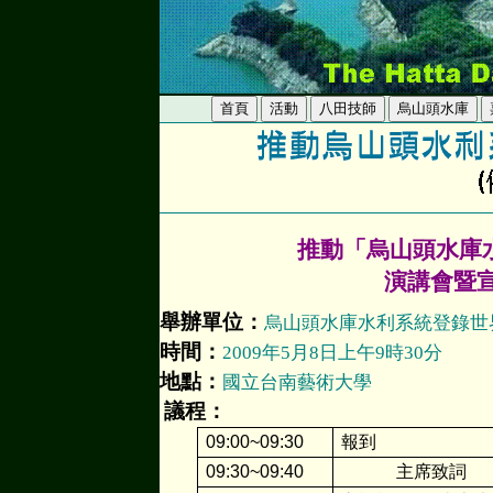
推動「烏山頭水庫
演講會暨
舉辦單位：
烏山頭水庫水利系統登錄世
時間：
2009
年
5
月
8
日上午
9
時
30
分
地點：
國
立台南藝術大學
議程：
09:00~09:30
報到
09:30~09:40
主席致詞