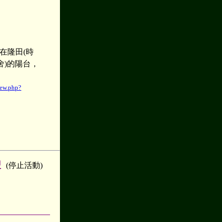
在隆田(時
舍)的陽台，
iew.php?
盟
(停止活動)