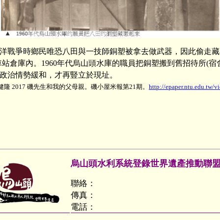
太平洋戰爭時鄉民唯恐八田與一技師銅塑被拿去做武器，因此偷走藏
車站倉庫內。1960年代烏山頭水庫的職員把銅塑搬到舊招待所(宿
1年政治情勢緩和，才再豎立於現址。
莊健隆 2017 磯先生和我的父母親。磯小屋米報第21期。
http://epaper.ntu.edu.tw/v
烏山頭水利系統登錄世界遺產推動聯
聯絡：
傳真：
電話：