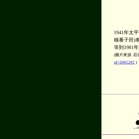
1941年
稱番子田)
等到198
(圖片來源: 
id=26012#2
)