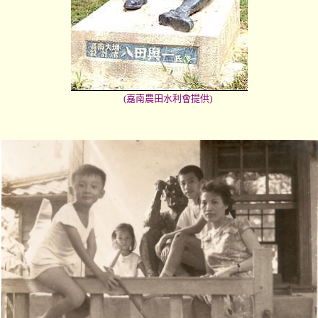
(
嘉南農田水利會提供
)