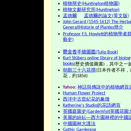
植物簡史(Huntington植物園)
植物文獻研究所(Huntington)
孟德爾
孟德爾的論文(英文版)
John Gerard (1545-1612) The Herbal
GenerallHistorie of Plantes簡介
Professor F.S. Howlett的植物學
藝史)
鬱金香手繪圖鑑(Tulip Book)
Kurt Stübers online library of biolog
books
(歷史價值圖書)，其中之一
朝顏三十六花撰
(日本作者不祥，
花，約1856)
Yahoo:
神話與傳說中的植物網頁
Human Flower Project
西洋中古世紀花的象徵
Katherine's Studio的花語網頁
英國庭園史(GardenVisit英國花園
美麗的紛紜──西方園林裡的中國
中國園林大護法
Gothic Gardening