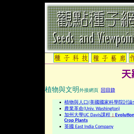
天
植物與文明
外接網頁
回目錄
植物與人口(美國國家科學院討論
農業革命(Univ. Washington)
加州大學
UC Davis課程
：
Evolution
Crop Plants
英國 East India Company