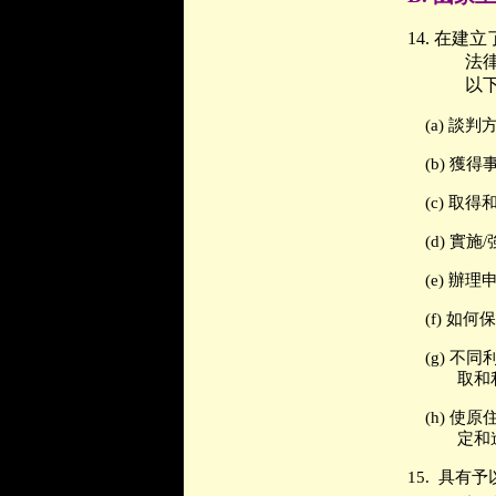
14.
在建立
法
以
(a)
談判
(b)
獲得
(c)
取得
(d)
實施
/
(e)
辦理
(f)
如何保
(g)
不同
取和
(h)
使原
定和
15.
具有予