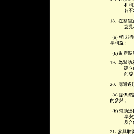
和利
各不
18.
在整個
意見
(a)
就取得
享利益；
(b)
制定關
19.
為幫助
建立
商委
20.
應通過
(a)
提供資
的參與；
(b)
幫助進
享安
及合
21.
參與取