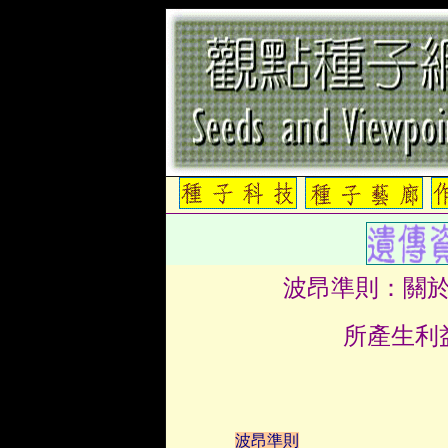
波昂準則：關
所產生利
波昂準則