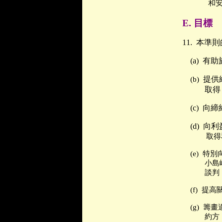
和
E.
目標
11.
本準則
(a)
有助
提供
(b)
取得
(c)
向締
(d)
向利
取得
(e)
特別
小島
談判
(f)
提高
(g)
籌畫
約方