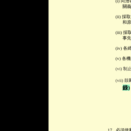
(i)
向潛
關
(ii)
採取
和
(iii)
採
事
(iv)
各
(v)
各機
(vi)
制
(vii)
鼓
錄)
17.
必須使