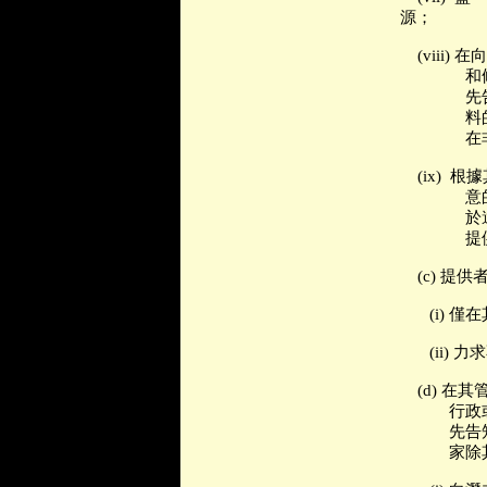
源；
(viii)
在向
和
先
料
在
(ix)
根據
意
於
提
(c)
提供
(i)
僅在
(ii)
力求
(d)
在其
行政
先告
家除