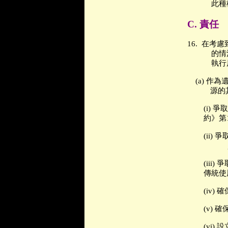
此種
C.
責任
16.
在考慮
的情
執行
(a)
作為
源的
(i)
爭取
約》第
(ii)
爭
(iii)
爭
傳統使
(iv)
確
(v)
確
(vi)
設