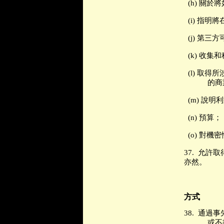
(h)
關於將
(i)
指明將
(j)
第三方
(k)
收集和
(l)
取得所
的商
(m)
說明利
(n)
預算；
(o)
對機密
37.
允許取
亦然。
方式
38.
通過事
或不