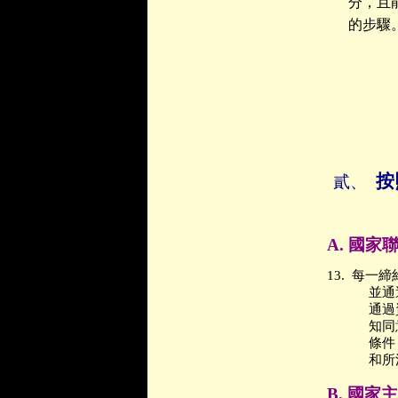
分，且
的步驟
按
貳、
A.
國家
13.
每一締
並通
通過
知同
條件
和所
B.
國家主