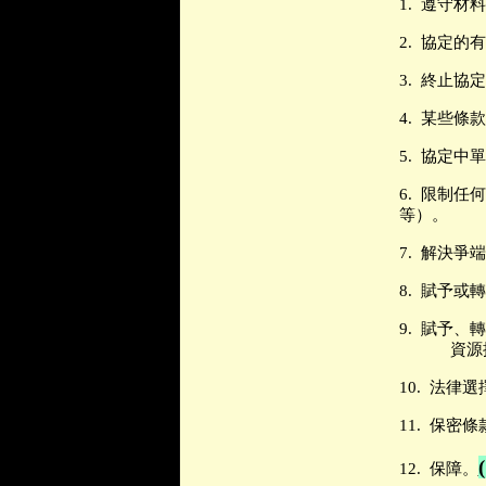
1.
遵守材料
2.
協定的有
3.
終止協定
4.
某些條款
5.
協定中單
6.
限制任何
等）。
7.
解決爭端
8.
賦予或轉
9.
賦予、轉
資源
10.
法律選
11.
保密條
12.
保障。