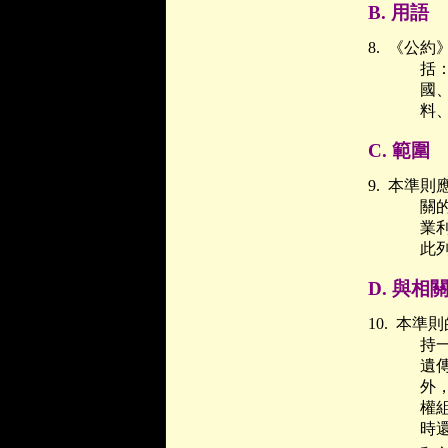
B.
用語
8.
《公約
括
國
料
C.
範圍
9.
本準則
關
業
此
D.
與相
10.
本準則
持
遺
外
權
時