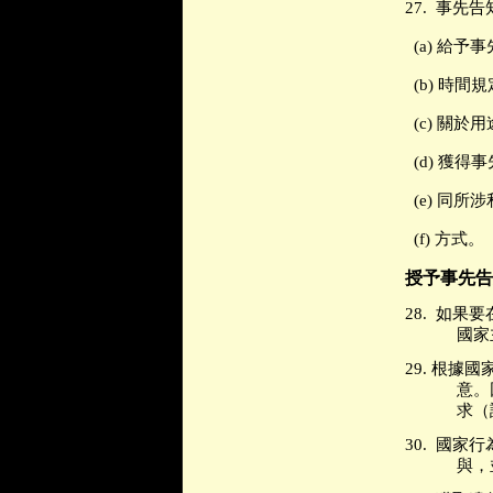
27.
事先告
(a)
給予事
(b)
時間規
(c)
關於用
(d)
獲得事
(e)
同所涉
(f)
方式。
授予事先告
28.
如果要
國家
29.
根據國
意。
求（
30.
國家行
與，