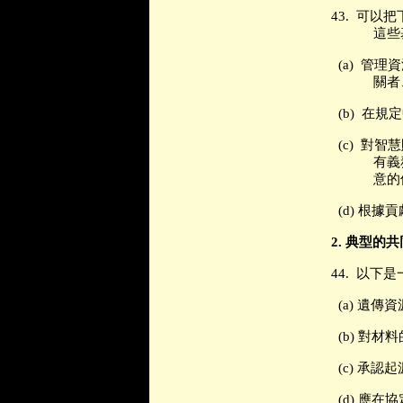
43.
可以把
這些
(a)
管理資
關者
(b)
在規定
(c)
對智慧
有義
意的
(d)
根據貢
2.
典型的共
44.
以下是
(a)
遺傳資
(b)
對材料
(c)
承認起
(d)
應在協