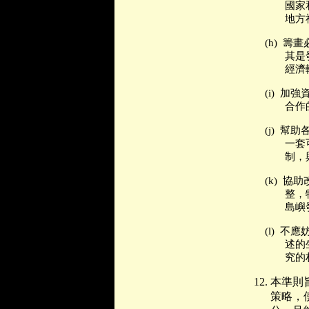
國家
地方
(h)
籌畫
其是
經濟
(i)
加強
合作
(j)
幫助
一套
制，
(k)
協助
整，
島嶼
(l)
不應
述的
究的
12.
本準則
策略，