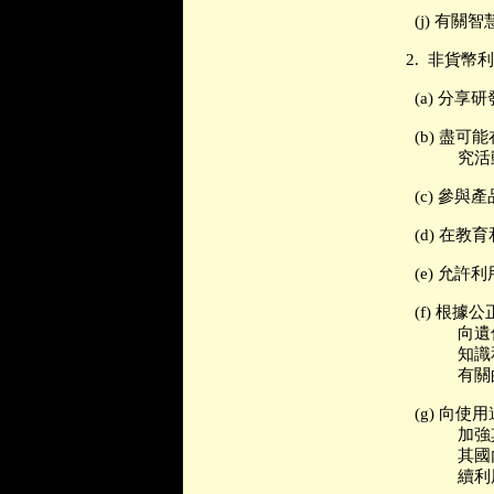
(j)
有關智
2.
非貨幣利
(a)
分享研
(b)
盡可能
究活
(c)
參與產
(d)
在教育
(e)
允許利
(f)
根據公
向遺
知識
有關
(g)
向使用
加強
其國
續利