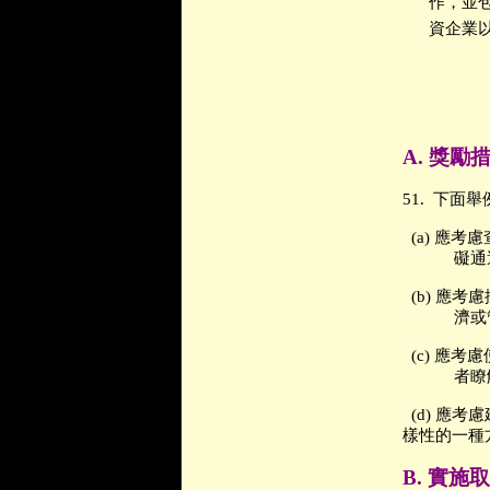
作，並
資企業
A.
獎勵
51.
下面舉
(a)
應考慮
礙通
(b)
應考慮
濟或
(c)
應考慮
者瞭
(d)
應考慮
樣性的一種
B.
實施取