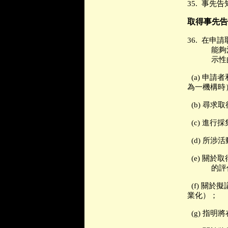
35.
事先告
取得事先告
36.
在申請
能夠
示性
(a)
申請者
為一機構時
(b)
尋求取
(c)
進行採
(d)
所涉活
(e)
關於取
的評
(f)
關於擬
業化）；
(g)
指明將