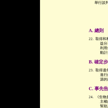
舉行談
A.
總則
22.
取得和
益分
利用
動計
B.
確定步
23.
取得遺
進行
源的
C.
事先
24.
《生物
主權
幫助