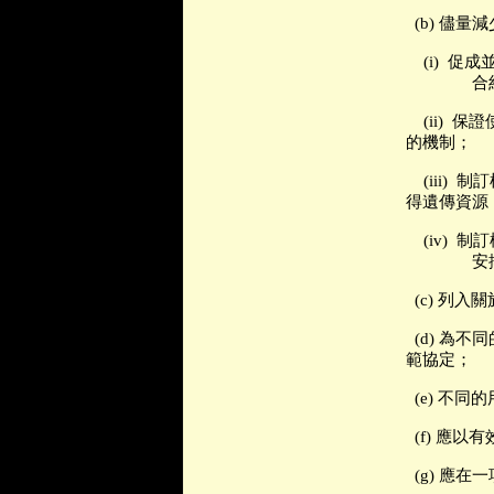
(b)
儘量減
(i)
促成
合
(ii)
保證
的機制；
(iii)
制訂
得遺傳資源
(iv)
制訂
安
(c)
列入關
(d)
為不同
範協定；
(e)
不同的
(f)
應以有
(g)
應在一