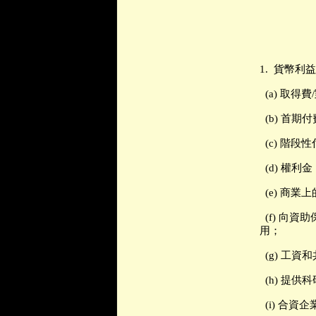
1.
貨幣利益
(a)
取得費
/
(b)
首期付
(c)
階段性
(d)
權利金
(e)
商業上
(f)
向資助
用；
(g)
工資和
(h)
提供科
(i)
合資企