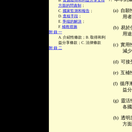
B.
實施取得和利益分享安排
方面的問責制
；
(a)
自願
C.
國家監測和報告
；
D.
查核手段
；
用者
E.
爭端的解決
；
F.
補救措施
(b)
易於
附
錄
一
用途
A.
介紹性條款；
B.
取得和利
益分享條款；
C.
法律條款
(c)
實用
附
錄
二
減少
(d)
可接
(e)
互補
(f)
循序
益分
(g)
靈活
各國
(h)
透明
方面