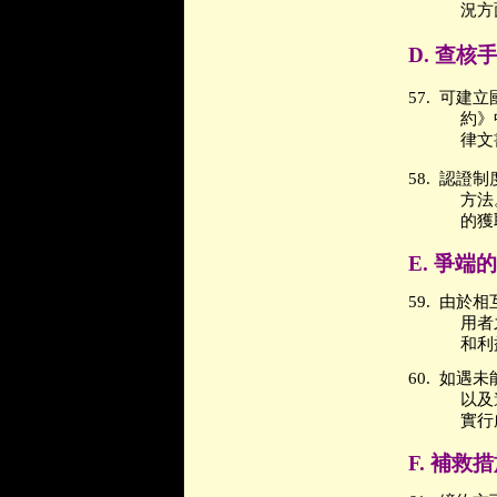
況方
D.
查核
57.
可建立
約》
律文
58.
認證制
方法
的獲
E.
爭端的
59.
由於相
用者
和利
60.
如遇未
以及
實行
F.
補救措