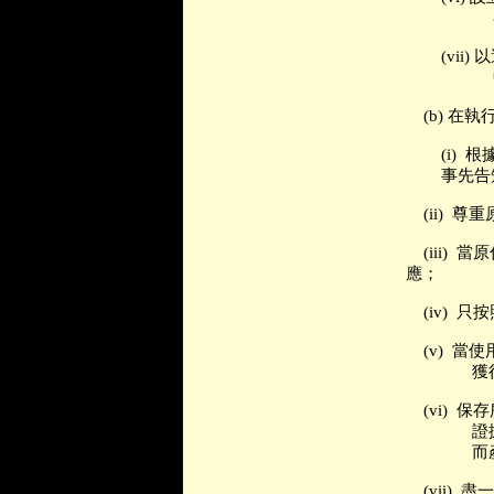
(vii)
以
(b)
在執
(i)
根
事先告
(ii)
尊重
(iii)
當原
應；
(iv)
只按
(v)
當使
獲
(vi)
保存
證
而
(vii)
盡一