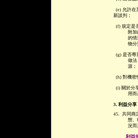
(e)
允許在
新談判；
(f)
規定是
附加
的情
物分
(g)
是否尊
做法
源；
(h)
對機密
(i)
關於分
用而
3.
利益
分享
45.
共同商
態、
況而
利益