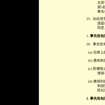
允而
第
5
事先
25.
在此背
源提
同意
1.
事先告知
26.
事先告
(a)
法律上
(b)
應有助
(c)
對獲取
便保
(d)
應得到
和按
民社
2.
事先告知