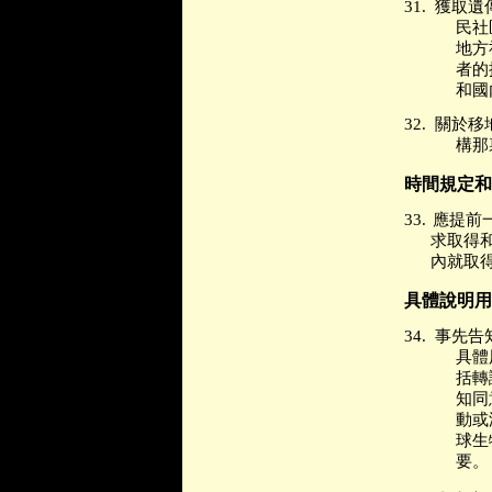
31.
獲取遺
民社
地方
者的
和國
32.
關於移
構那
時間規定和
33.
應提前
求取得
內就取
具體說明用
34.
事先告
具體
括轉
知同
動或
球生
要。