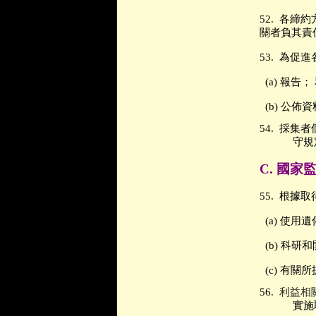
52.
各締約
關者負其責
53.
為促進
(a)
報告；
(b)
公佈資
54.
採集者
守規
C.
國家
55.
根據取
(a)
使用遺
(b)
科研和
(c)
有關所
56.
利益相
實施