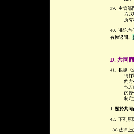
39.
主管部
方式
所有
40.
准許
/
許
有權過問。
D.
共同
41.
根據《
情採
約方
他方
的條
制定
1.
關於共同
42.
下列原
(a)
法律上