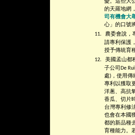
憂。這些大
的天羅地網
司有機會大
心」的口號
11.
農委會說，
請專利保護
授予傳統育
12.
美國孟山都
子公司
De Rui
處
)
，使用傳
專利以獲取
洋蔥、高抗
香瓜、切片
台灣專利修
也會在本國
都的新品種
育種能力。