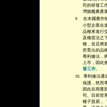
司的研發工
灣旗艦農產
9.
在本國農作
小型企業在
品種來進行
及種苗法之
種，並且將
所育出的品
專利修法，
上市，因此
發工作
。
10.
專利修法通
保護，然而
因此在商業
司。目前世
種子貿易，