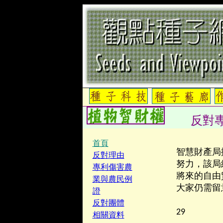
反對
首頁
智慧財產局
反對理由
努力，該局
專利傷害農
將來的自由
業與農民例
大家仍需留
證
2
反對團體
29
相關資料