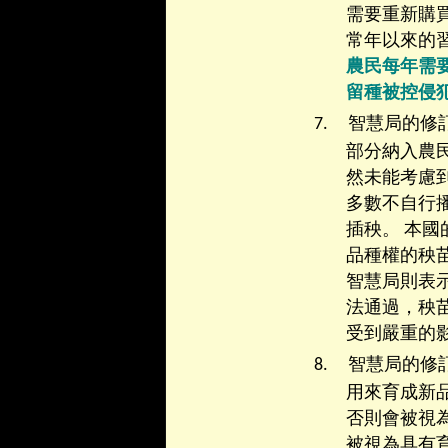
需要重新購
常年以來的
農民每年需
留種被控侵
7.
智慧局的修
部分納入農
然未能考慮
多數不自行
插秧。 本
品種權的秧
智慧局則表
法通過，秧
受到嚴重的
8.
智慧局的修
用來育成新
否則會被視
被視為具有