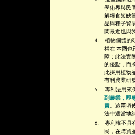
學術界與民
解糧食短缺
品與種子貿
蘭最近也與
4.
植物個體的
權在 本國
障；此法實
的優點，而
此採用植物
有利農業研
5.
專利法用來
到農業，即
責
。這兩項
法中適當地
6.
專利權不具
民，在購買