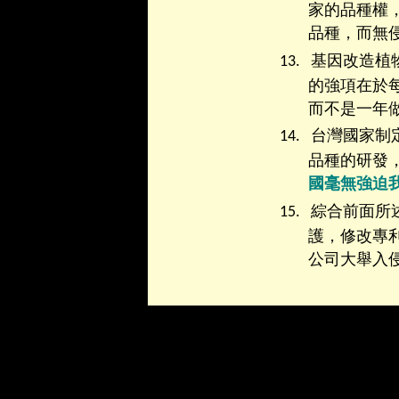
家的品種權
品種，而無
13.
基因改造植
的強項在於
而不是一年
14.
台灣國家制
品種的研發
國毫無強迫
15.
綜合前面所
護，修改專
公司大舉入