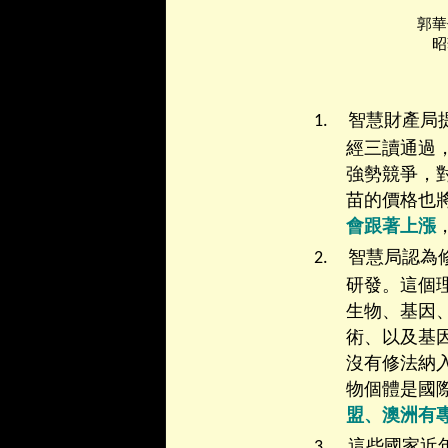
郭華
昭
1.
智慧財產局
經三讀通過
強勢競爭，
苗的價格也
會跟著上漲
2.
智慧局認為
研發。這個
生物、基因
術、以及基
沒有修法納
物個體是國
盟、澳洲有
3.
這些國家近