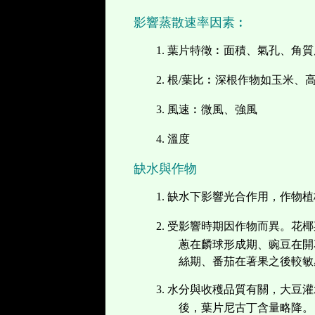
影響蒸散速率因素︰
1.
葉片特徵︰面積、氣孔、角質
2.
根
/
葉比︰深根作物如玉米、
3.
風速︰微風、強風
4.
溫度
缺水與作物
1.
缺水下影響光合作用，作物植
2.
受影響時期因作物而異。花椰
蔥在麟球形成期、豌豆在開
絲期、番茄在著果之後較敏
3.
水分與收穫品質有關，大豆灌
後，葉片尼古丁含量略降。