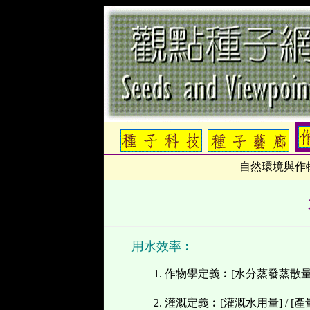
自然環境與作
用水效率︰
1.
作物學定義︰
[
水分蒸發蒸散
2.
灌溉定義︰
[
灌溉水用量
] / [
產