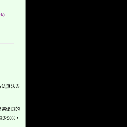
k)
方法無法去
間選優良的
少50%，