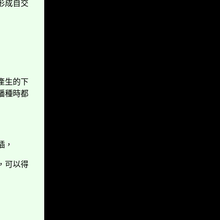
形成自交
產生的下
播種時都
插，
，可以得