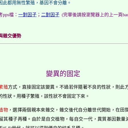
因此都用無性繁殖，基因不會分離。
pps檔：
一對因子
；
二對因子
(完畢後請按瀏覽器上的上一頁bac
與雜交優勢
變異的固定
繁殖
方式，直接固定該變異。不過若伴隨著不良的性狀，則此
的性狀。用種子繁殖，該性狀不會固定下來。
植物
，選擇兩個親本來雜交，雜交後代自分離世代開始，在田
留其種子再種。由於是自交植物，每自交一代，異質基因數量減