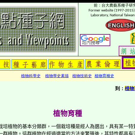
前：台大農藝系種子研
Former website (1997-2015) 
Laboratory, National Taiwan
植物科學史
植物學史素描
植物技術史
植物育種史
到：
植物
植物育種
栽培植物的基本分類群，一個栽培種是經人為選出，具有某一特
一群植物。這群植物在經過適當的方法來繁殖後，其特性都具有