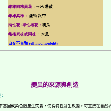
雌雄同株異花：
玉米 薏苡
雌雄異株：
蘆筍 銀杏
兩性花+單性雄花：
胡瓜
雌雄異株或同株：
木瓜
自交不合和 self incompability
變異的來源
與創造
變：
下基因或染色體產生突變，使得特性發生改變。可直接在自然