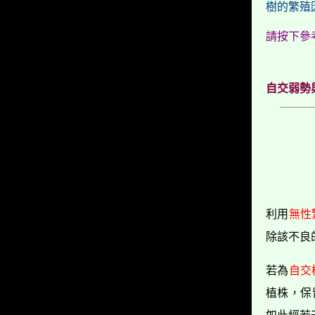
樹的繁殖
請按下參考
自交弱勢
利用
無性
除該不良
若為
自交
植株，保