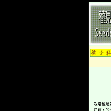
栽培種是
特質，的