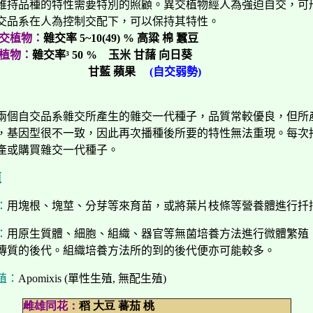
維持品種的特性需要特別的照顧。異交植物經人為強迫自交，可
交品系在人為控制交配下，可以保持其特性。
植物：
雜交率 5~10(49) % 高
粱
棉 蠶豆
植物：
雜交率
³
50
% 玉米 甘藷 向日葵
藍 蘋果
(自交弱勢)
兩個自交品系雜交所產生的雜交一代種子，品質常較優良，但所
，基因型很不一致，因此再次播種後所要的特性無法重現。每次
產或購買雜交一代種子。
殖
：
用塊根、塊莖、分芽等來育苗，或將葉片枝條等營養體進行扦
：
用原生質體、細胞、組織、器官等無菌培養方法進行微體繁殖
傳質的後代。組織培養方法所的到的後代便亦可能較多。
殖：
Apomixis
(單性生殖, 無配生殖)
雌雄同花：
稻 大豆 蕃茄 桃