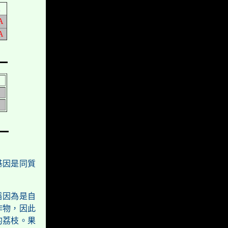
A
A
A
基因是同質
稻因為是自
作物，因此
的荔枝。果