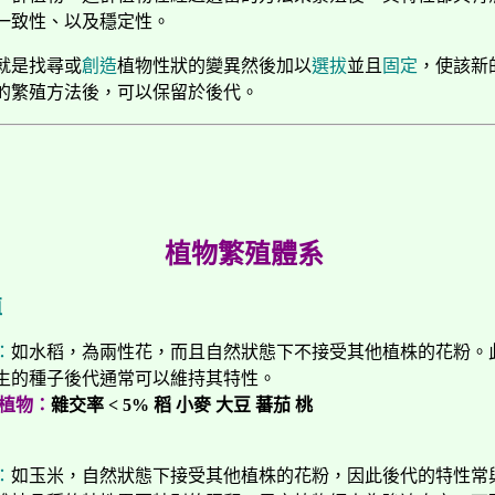
一致性、以及穩定性。
就是找尋或
創造
植物性狀的變異然後加以
選拔
並且
固定
，使該新
的繁殖方法後，可以保留於後代。
植物繁殖體系
殖
：
如水稻，為兩性花，而且自然狀態下不接受其他植株的花粉。
生的種子後代通常可以維持其特性。
物：
雜交率 < 5% 稻 小麥 大豆 蕃茄 桃
：
如玉米，自然狀態下接受其他植株的花粉，因此後代的特性常