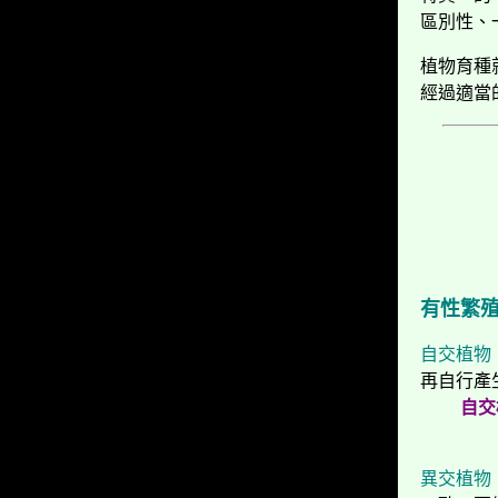
區別性、
植物育種
經過適當
有性繁
自交植物
再自行產
自交植
異交植物