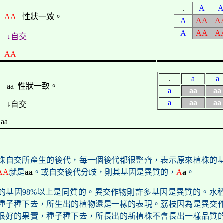
.
A
AA
性狀一致。
A
AA
A
A
AA
A
↓自交
AA
.
a
a
aa
性狀一致。
a
aa
aa
a
aa
aa
↓自交
aa
株自交所產生的後代，每一個後代都很整齊，表示原來植株的
AA
就是
aa
。或自交後代分歧，則其基因是異質的，
A
a
。
的基因98%以上是同質的。異交作物則許多基因是異質的。水
種子種下去，所生出的植物還是一樣的表現。荔枝因為是異交
很好的果實，種子種下去，所長出的新植株不會長出一樣品質