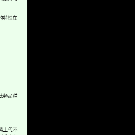
的特性在
此類品種
與上代不