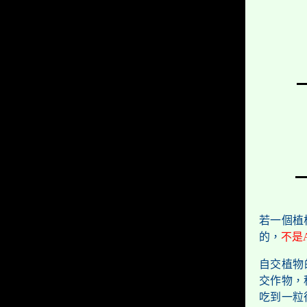
若一個植
的，
不是
自交植物
交作物，
吃到一粒