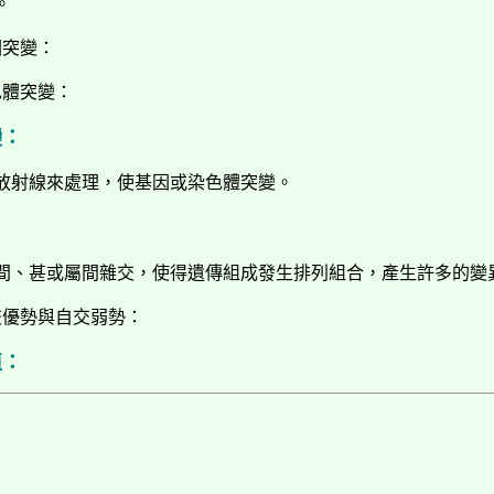
。
因突變：
色體突變：
變：
放射線來處理，使基因或染色體突變。
間、甚或屬間雜交，使得遺傳組成發生排列組合，產生許多的變
交優勢與自交弱勢：
殖：