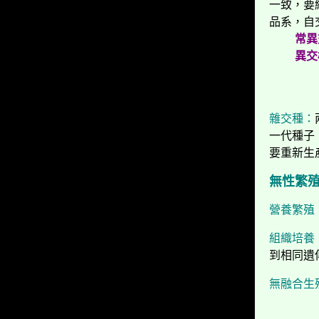
一致，要
品系，自
常異交
異交
甘
雜交種：
一代種子
要重新生
無性繁
營養繁殖
組織培養
到相同遺
無融合生