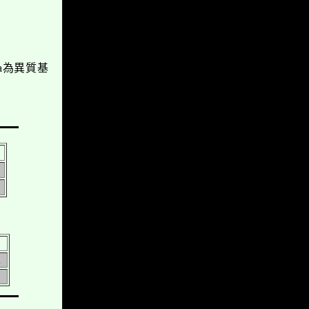
a
為異質基
a