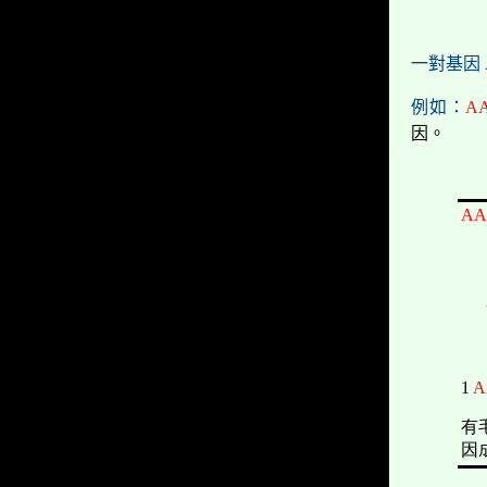
一對基因
例如：
A
因。
AA
↓
↓
1
A
有
因