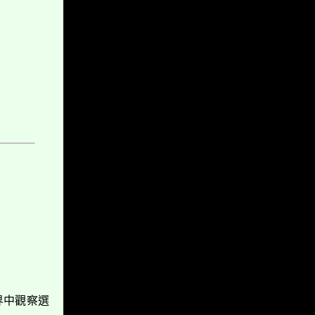
界中觀
察選