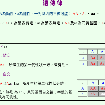
遺 傳 律
 A為顯性，
a
為隱性。一對基因的三種可能：
AA
，
A
a
，
aa
。
A
，
A
a
，為葉表有毛，
aa
為葉表無毛。
AA
及
aa
為同質基因，
A
×
aa
.
A
A
雜交
a
Aa
Aa
a
Aa
Aa
Aa
所產生的第一代性狀一致，皆有毛。
自交
.
A
a
A
:
2
A
a
:
1
aa
所產生的第二代性狀分離。
A
AA
A
毛：無毛 為 1/3。異質基因自交後，半數的基
a
aA
aa
成為同質性。