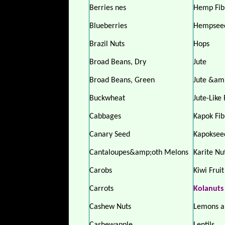
Berries nes
Hemp Fib
Blueberries
Hempsee
Brazil Nuts
Hops
Broad Beans, Dry
Jute
Broad Beans, Green
Jute &amp
Buckwheat
Jute-Like 
Cabbages
Kapok Fib
Canary Seed
Kapokseed
Cantaloupes&amp;oth Melons
Karite Nu
Carobs
Kiwi Fruit
Carrots
Kolanuts
Cashew Nuts
Lemons a