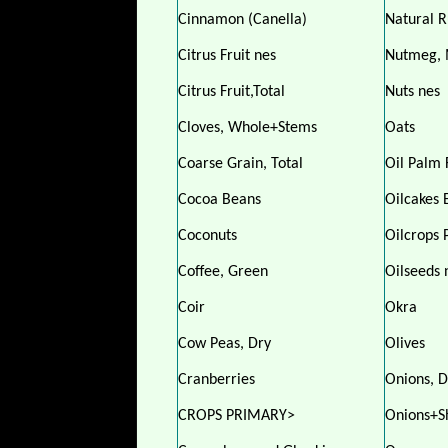
Cinnamon (Canella)
Natural 
Citrus Fruit nes
Nutmeg, 
Citrus Fruit,Total
Nuts nes
Cloves, Whole+Stems
Oats
Coarse Grain, Total
Oil Palm 
Cocoa Beans
Oilcakes 
Coconuts
Oilcrops 
Coffee, Green
Oilseeds 
Coir
Okra
Cow Peas, Dry
Olives
Cranberries
Onions, D
CROPS PRIMARY>
Onions+Sh