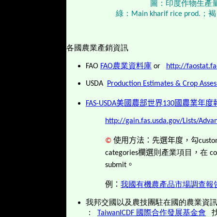
圖：印度作物生產量
綠：Main kharif rice prod.；褐：M
各國農業產銷資訊
FAO
FAO農業資料庫
or
http://faostat.f
USDA
Production Estimates & Crop Asses
FAS-USDA美國農部世界130國農業年
http://gain.fas.usda.gov/Lists/Adv
©
使用方法：先選年度，勾
custo
categories
欄選
則產業項目
，
在 co
submit
。
例：
我國有機農產品市場調查報
我邦交國以及農技團駐在國的農業資訊：國
：
TaiwanICDF 國際合作發展基金會