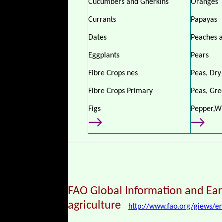
Cucumbers and Gherkins
Oranges
Currants
Papayas
Dates
Peaches 
Eggplants
Pears
Fibre Crops nes
Peas, Dry
Fibre Crops Primary
Peas, Gr
Figs
Pepper,W
→
→
FAO Global Information and
Ear
agriculture
http://www.fao.org/giews/en