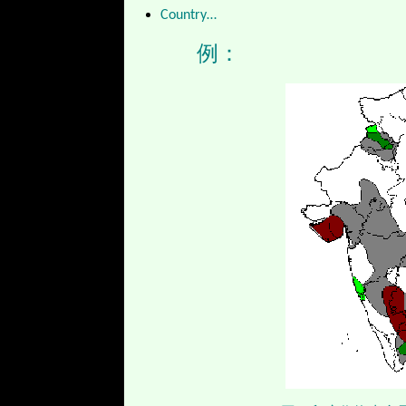
Country…
例：