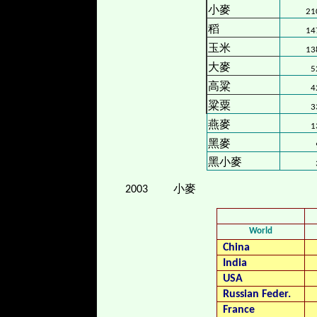
小麥
21
稻
14
玉米
13
大麥
5
高粱
4
粱粟
3
燕麥
1
黑麥
黑小麥
2003
小麥
World
China
India
USA
Russian Feder.
France