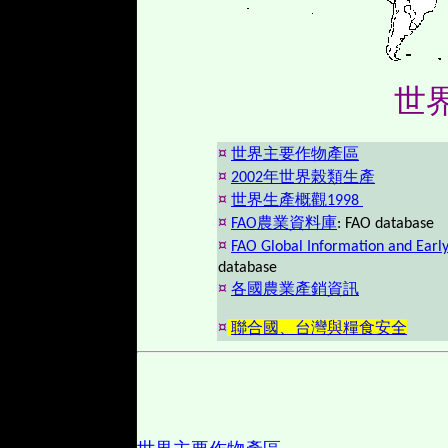
世
¤
世界主要作物產區
¤
2002年世界榖類生產
¤
世界生產概觀1998
¤
FAO農業資料庫
: FAO database
¤
FAO Global Information and Earl
database
¤
各國農業產銷資訊
¤
聯合國、台灣與糧食安全