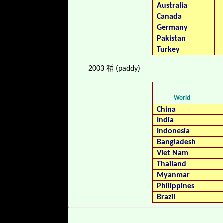
Australia
Canada
Germany
Pakistan
Turkey
2003 稻 (paddy)
World
China
India
Indonesia
Bangladesh
Viet Nam
Thailand
Myanmar
Philippines
Brazil