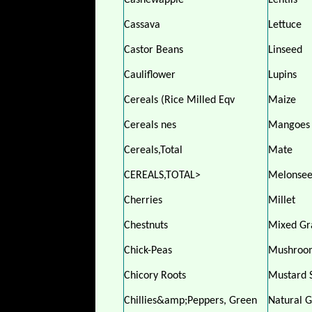
Cashewapple
Lentils
Cassava
Lettuce
Castor Beans
Linseed
Cauliflower
Lupins
Cereals (Rice Milled Eqv
Maize
Cereals nes
Mangoes
Cereals,Total
Mate
CEREALS,TOTAL>
Melonse
Cherries
Millet
Chestnuts
Mixed Gr
Chick-Peas
Mushroo
Chicory Roots
Mustard 
Chillies&amp;Peppers, Green
Natural 