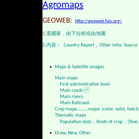
Agromaps
GEOWEB:
http://geoweb.fao.org/
1.選國家，由下拉框或由地圖
2.內容： Country Report，Other infor. Source，
Maps & Satellite images
Main maps
First administrative level
Main roads
Main rivers
Main Railroad
Crop maps……….major (color, solid, hatc
Thematic maps
Population data，Kinds of crop，(Year, s
Draw, New, Other