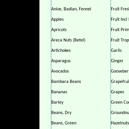
Anise, Badian, Fennel
Fruit Fre
Apples
Fruit Inc
Apricots
Fruit Pri
Areca Nuts (Betel)
Fruit Trop
Artichokes
Garlic
Asparagus
Ginger
Avocados
Gooseber
Bambara Beans
Grapefru
Bananas
Grapes
Barley
Green Co
Beans, Dry
Groundnut
Beans, Green
Hazelnuts 