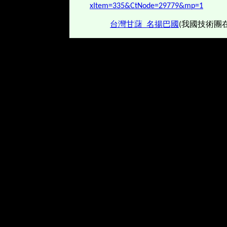
xItem=335&CtNode=29779&mp=1
台灣甘藷 名揚巴國
(我國技術團