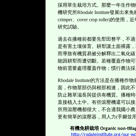
採用草生栽培方式。那麼一年生作物呢﹖
機研究所Rhodale Institute發展
crimper、cover crop rol
研究試驗。
過去在播種前都要先犁田整平，不過
是有害土壤保育。耕犁讓土面裸露，
而導致有機質易被分解釋出二氧化碳
能因耕犁而遭切斷。若種覆蓋作物可
物前需要處理覆蓋作物；慣行農法採
Rhodale Institute的方法
面，作物莖部仍與根部相連，因此不
防止雜草滋長與提供有機質。播種時採
直接植入土中。有些滾壓機還可以接
所用滾壓機都很大，不合適我國小農
更有簡單的滾壓器，用人力(手腳並
有機免耕栽培 Organic non-tillage
http://rodaleinstitute.org/our-wo