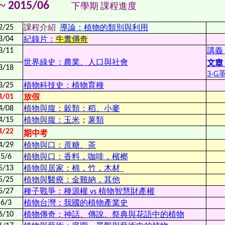
~
2015/06
下
學期
課程進度
2/25
課程介紹
導論：植物的類別與利用
3/04
紀錄片：
牛糞傳奇
3/11
講義
世界綠史：農業、人口與社會
文章
3/18
3-G
3/25
植物科技史：植物育種
4/01
放假
4/08
植物與腹：穀類：稻、小麥
4/15
植物與腹：
玉米
；
薯類
4/22
期中考
4/29
植物與口：蔗糖、茶
5/6
植物與口：香料，咖啡，檳榔
5/13
植物與居家：棉，竹，木材
5/25
植物與醫療：金雞納，其他
5/27
種子戰爭：種源權 vs 植物智慧財產權
6/3
植物台灣：我國的植物產業史
6/10
植物傳奇：神話、傳說、祭典與花語中的植物