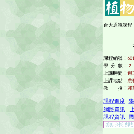
台大通識課程
課程編號
：
60
學 分 數
：
2
上課時間
：
週三
上課地點
：
農藝
教
授
：
郭
課程進度
學
網路資訊
課程資訊
國