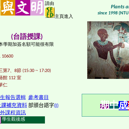
請由
Plants a
since 1998
(NTU 
主頁進入
(台語授課)
本學期加簽名額可能很有限
1 10600
~ 1
第7、8節 (15:30
7:20)
館 112 室
華仁
生報告選輯
參考書目
期
中
成
上課補充資料
部頒台語字
(I)
外課程資訊
學生觀後感